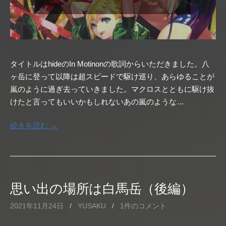
タイトルはhideのIn Motinonの歌詞からいただきました。八
ヶ岳に登って以降は超スピードで駆け巡り、あらゆることが
嵐のように過ぎ去っていきました。マクロスとともに駆け抜
けたと言ってもいいかもしれないあの嵐のような…
続きを読む →
思い出の場所は白馬岳（後編）
2021年11月24日
/
YUSAKU
/
1件のコメント