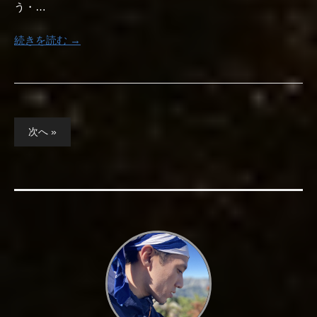
う・…
続きを読む →
投
次へ »
稿
の
ペ
ー
ジ
送
り