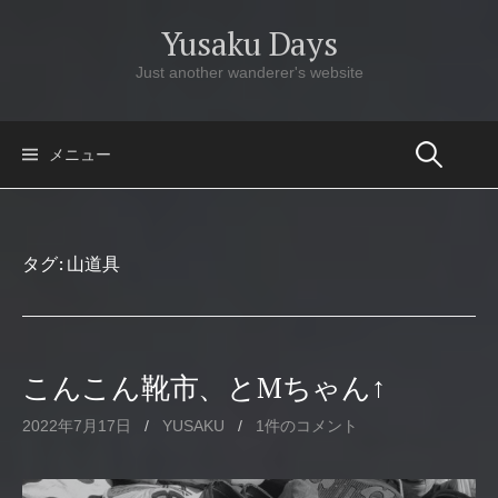
コ
Yusaku Days
ン
テ
Just another wanderer's website
ン
ツ
へ
メニュー
ス
キ
ッ
タグ:
山道具
プ
こんこん靴市、とMちゃん↑
2022年7月17日
/
YUSAKU
/
1件のコメント