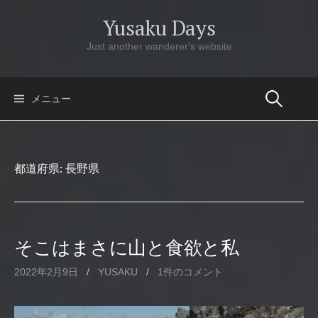
コ
Yusaku Days
ン
テ
Just another wanderer's website
ン
ツ
へ
メニュー
ス
キ
ッ
都道府県:
長野県
プ
そこはまさに山と食欲と私
2022年2月9日
/
YUSAKU
/
1件のコメント