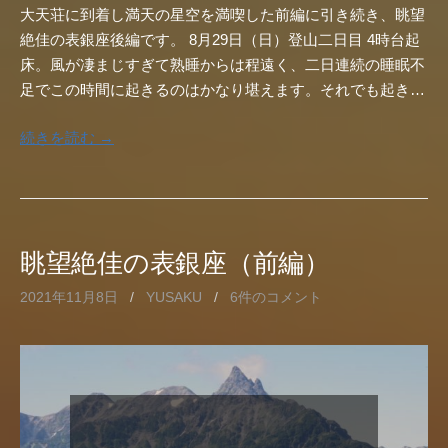
大天荘に到着し満天の星空を満喫した前編に引き続き、眺望
絶佳の表銀座後編です。 8月29日（日）登山二日目 4時台起
床。風が凄まじすぎて熟睡からは程遠く、二日連続の睡眠不
足でこの時間に起きるのはかなり堪えます。それでも起き…
続きを読む →
眺望絶佳の表銀座（前編）
2021年11月8日
/
YUSAKU
/
6件のコメント