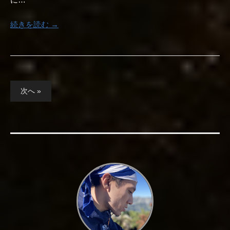
続きを読む →
投
次へ »
稿
の
ペ
ー
ジ
送
り