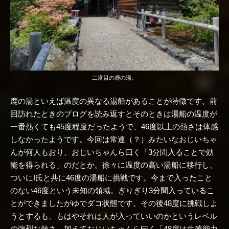
二度目の鹿の湯。
鹿の湯といえば温度の異なる湯船があることが特徴です。前
回訪れたときのブログを読み返すとそのときは湯船の温度が
一番熱くても45度程度だったようで、46度以上の熱さは体感
しなかったようです。今回は常連（？）みたいなおじいちゃ
んが何人もおり、おじいちゃんら曰く「3分間入ることで効
能を得られる」のだとか。徐々に温度の高い湯船に移行し、
ついにI氏と共に46度の湯船に挑戦です。今まで入ったこと
のない46度という未知の領域。ぎりぎり3分間入っているこ
とができましたがゆでダコ状態です。その後48度に挑戦しよ
うとするも、もはやそれは人が入っていいのかというレベル
の強烈な熱さ。加えておじいちゃんら曰く「48度は生殖能力