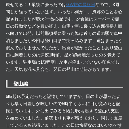
痩せてる！！最後に会ったのは
GW旅の最終日
なので、3週
間しか経っていないはず。いったい何が…。風邪のことを心
配されましたがI氏が一番心配です。夕食後はスーパーで翌
日の行動食などを買い揃え、自宅で車に乗り込み那須岳方面
へ向けて出発。以前那須岳に登った際は近くの道の駅で車中
泊しましたが今回は登山口まで突っ込みます。道はまったく
混んでおりませんでしたが、出発が遅かったこともあり登山
口に到着したのは深夜1時前。星が超綺麗だったのを覚えて
います。駐車場は1/3程度しか車が停まっていない印象でし
た。天気も混み具合も、翌日の登山に期待がもてます。
登山編
6時起床予定だったと記憶していますが、日の出が思ったよ
りも早く日差しが眩しいので5時半くらいに目が覚めたと記
憶しています。外に出てみると既にI氏も起きて登山の支度
を始めていました。前夜よりも車が増えており、同じく支度
している人も結構いました。この日は快晴なのはいいのです