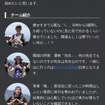
始めたいと思います。
チーム紹介
痩せすぎて心配な「I」。GWから3週間し
か経っていないのに見た目で分かるくらい
痩せていました。職場もしくは寮でいった
い何が…！？
職場の同僚、通称「先生」。何の先生でも
ないのですが先生は先生なのです。一緒に
山に行くのは
昨年の大菩薩嶺
以来となりま
す。
筆者「俺」。那須岳に登ったこの時期はし
ぶとい風邪に体力を奪われていましたが、
結果的には心配していたほど体力が落ちて
いないことを確認できました。