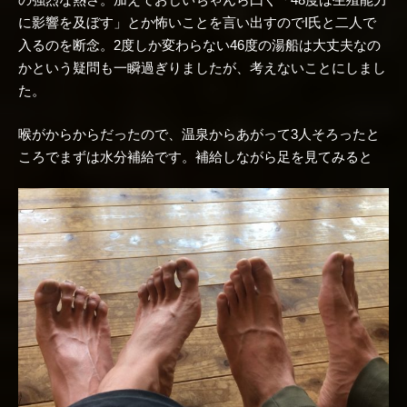
に影響を及ぼす」とか怖いことを言い出すのでI氏と二人で
入るのを断念。2度しか変わらない46度の湯船は大丈夫なの
かという疑問も一瞬過ぎりましたが、考えないことにしまし
た。
喉がからからだったので、温泉からあがって3人そろったと
ころでまずは水分補給です。補給しながら足を見てみると