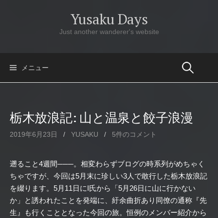
コ
Yusaku Days
ン
テ
Just another wanderer's website
ン
ツ
へ
メニュー
ス
キ
ッ
栃木放浪記: 山と温泉と餃子浪漫
プ
2019年6月23日
/
YUSAKU
/
5件のコメント
遡ること4週間
───
。相変わらずブログの時系列がめちゃく
ちゃですが、今回は5月末に珍しい3人で敢行した栃木放浪記
を綴ります。5月11日にI氏から「5月26日に山に行かない
か」と誘われたことを発端に、紆余曲折あり同僚の通称『先
生』も行くこととなった今回の旅。恒例のメンバー紹介から