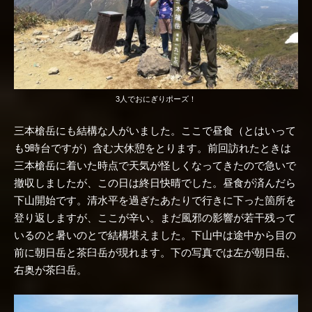
3人でおにぎりポーズ！
三本槍岳にも結構な人がいました。ここで昼食（とはいって
も9時台ですが）含む大休憩をとります。前回訪れたときは
三本槍岳に着いた時点で天気が怪しくなってきたので急いで
撤収しましたが、この日は終日快晴でした。昼食が済んだら
下山開始です。清水平を過ぎたあたりで行きに下った箇所を
登り返しますが、ここが辛い。まだ風邪の影響が若干残って
いるのと暑いのとで結構堪えました。下山中は途中から目の
前に朝日岳と茶臼岳が現れます。下の写真では左が朝日岳、
右奥が茶臼岳。