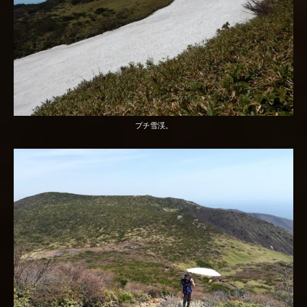
プチ雪渓。