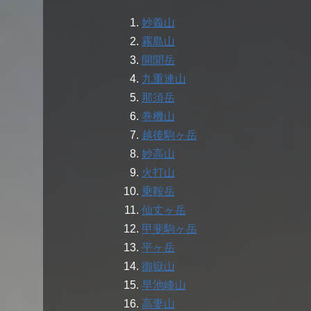
妙義山
霧島山
開聞岳
九重連山
那須岳
巻機山
越後駒ヶ岳
妙高山
火打山
乗鞍岳
仙丈ヶ岳
甲斐駒ヶ岳
平ヶ岳
御嶽山
早池峰山
高妻山