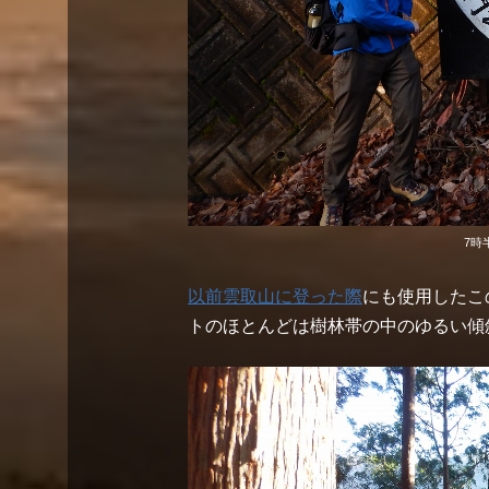
7時
以前雲取山に登った際
にも使用したこ
トのほとんどは樹林帯の中のゆるい傾