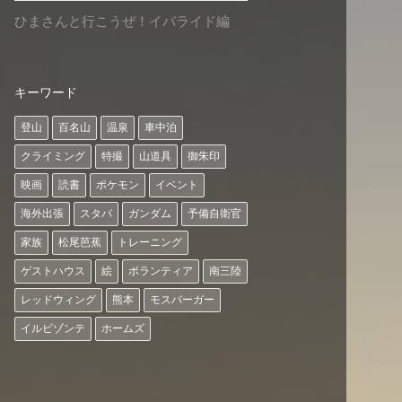
ひまさんと行こうぜ！イバライド編
キーワード
登山
百名山
温泉
車中泊
クライミング
特撮
山道具
御朱印
映画
読書
ポケモン
イベント
海外出張
スタバ
ガンダム
予備自衛官
家族
松尾芭蕉
トレーニング
ゲストハウス
絵
ボランティア
南三陸
レッドウィング
熊本
モスバーガー
イルビゾンテ
ホームズ