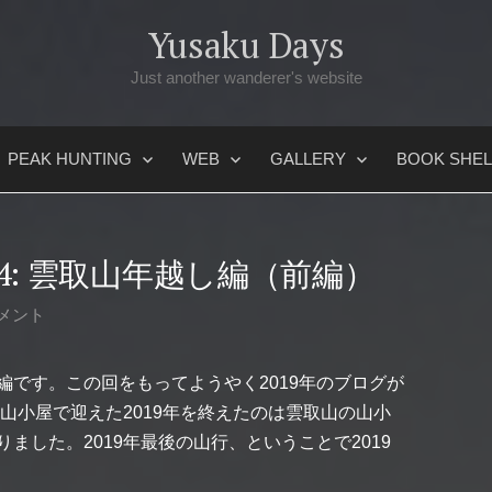
Yusaku Days
Just another wanderer's website
PEAK HUNTING
WEB
GALLERY
BOOK SHEL
 4: 雲取山年越し編（前編）
メント
編です。この回をもってようやく2019年のブログが
の山小屋で迎えた2019年を終えたのは雲取山の山小
ました。2019年最後の山行、ということで2019