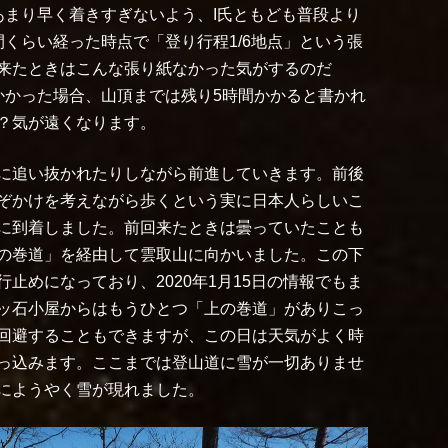
あまり早く着きすぎないよう、I氏ともども普段より
くらい経った時点で「登り行程1/6地点」という張
来たときはこんな張り紙なかった気がするのだ
かかった場合、山頂までは残り5時間かかると書かれ
？気が遠くなります。
に追い抜かれたりしながら前進していきます。前後
ぞかけを考えながら歩くという実に日本人らしいこ
に到着しました。前回来たときは曇っていたことも
の巻道」を経由して雲取山に向かいました。この下
止めになっており、2020年1月15日の情報でもま
ッ石小屋からはもうひとつ「上の巻道」がありこっ
回避することもできますが、この日は天気がよく時
っ込みます。ここまでは登山道に雪が一切ありませ
にようやく雪が現れました。