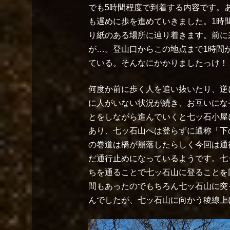
でも5時間程度で到着する内容です。
も遅めに歩を進めていきました。1時間
り紙のある場所に辿り着きます。前に
が…。登山口からこの地点まで1時間
ている。そんなにかかりましたっけ！
何度か前に歩く人を追い抜いたり、逆
に人がいない状況が続き、お互いにな
とをしながら進んでいくと七ッ石小屋
あり、七ッ石山へは登らずに通称「下
の巻道は橋が崩落したらしく今回は通行
だ通行止めになっているようです。七
ちを通ることで七ッ石山に登ることを
間もあったのでもちろん七ッ石山に突
んでしたが、七ッ石山に向かう稜線上