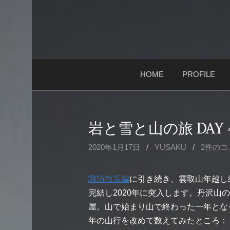
コ
ン
テ
ン
ツ
HOME
PROFILE
へ
ス
キ
ッ
岩と雪と山の旅 DAY
プ
2020年1月17日
/
YUSAKU
/
2件のコ
諏訪散策編
に引き続き、雲取山年越し
完結し2020年に突入します。丹沢山
屋。山で始まり山で終わった一年となり
年の山行を改めて数えてみたところ：