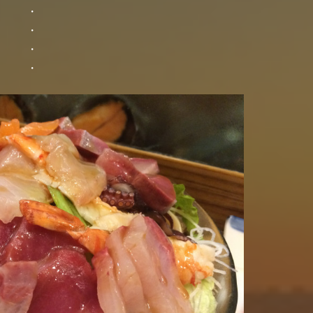
・
・
・
・