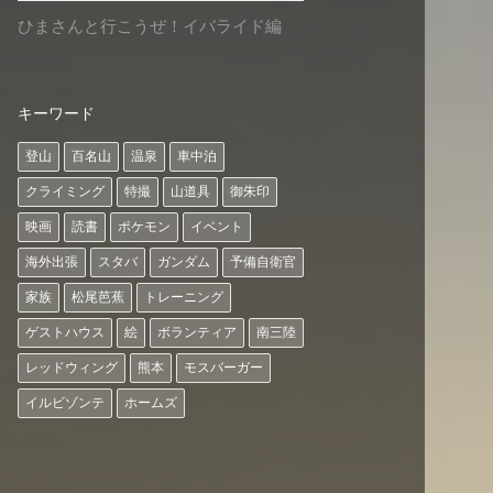
ひまさんと行こうぜ！イバライド編
キーワード
登山
百名山
温泉
車中泊
クライミング
特撮
山道具
御朱印
映画
読書
ポケモン
イベント
海外出張
スタバ
ガンダム
予備自衛官
家族
松尾芭蕉
トレーニング
ゲストハウス
絵
ボランティア
南三陸
レッドウィング
熊本
モスバーガー
イルビゾンテ
ホームズ