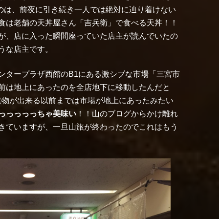
のは、前夜に引き続き一人では絶対に辿り着けない
食は老舗の天丼屋さん「吉兵衛」で食べる天丼！！
が、店に入った瞬間座っていた店主が読んでいたの
うな店主です。
ンタープラザ西館のB1にある激シブな市場「三宮市
前は地上にあったのを全店地下に移動したんだと
建物が出来る以前までは市場が地上にあったみたい
っっっっっちゃ美味い
！！山のブログからかけ離れ
きていますが、一旦山旅が終わったのでこれはもう