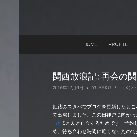
コ
ン
テ
ン
ツ
HOME
PROFILE
へ
ス
キ
ッ
関西放浪記: 再会の
プ
2016年12月6日
/
YUSAKU
/
コメン
姫路のスタバでブログを更新したとこ
て出発しました。この日神戸に向かっ
った
Sさんと再会するためです。予約
め、待ち合わせ時間に近くなったので