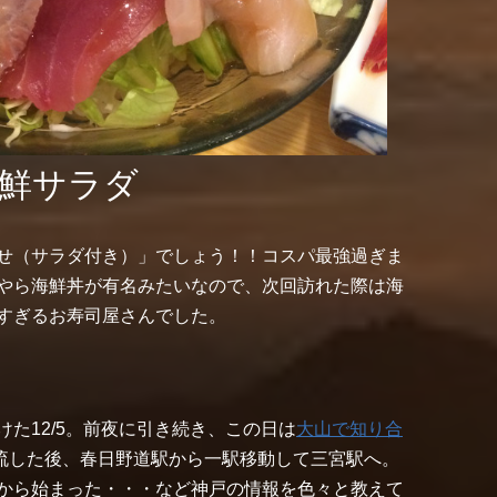
鮮サラダ
せ（サラダ付き）」でしょう！！コスパ最強過ぎま
やら海鮮丼が有名みたいなので、次回訪れた際は海
すぎるお寿司屋さんでした。
た12/5。前夜に引き続き、この日は
大山で知り合
流した後、春日野道駅から一駅移動して三宮駅へ。
から始まった・・・など神戸の情報を色々と教えて