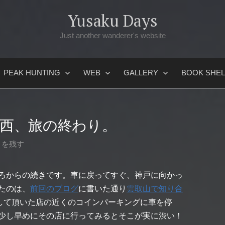
Yusaku Days
Just another wanderer's website
PEAK HUNTING
WEB
GALLERY
BOOK SHEL
関西、旅の終わり。
トを残す
ろからの続きです。車に戻ってすぐ、神戸に向かっ
たのは、
前回のブログ
に書いた通り
雲取山で知り合
して頂いた店の近くのコインパーキングに車を停
少し早めにその店に行ってみるとそこが実に渋い！