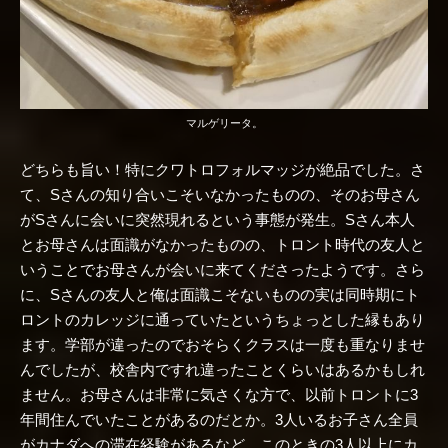
マルゲリータ。
どちらも旨い！特にクワトロフォルマッジが絶品でした。さ
て、Sさんの知り合いこそいなかったものの、そのお母さん
がSさんに会いに突然現れるという事態が発生。Sさん本人
とお母さんは面識がなかったものの、トロント時代の友人と
いうことでお母さんが会いに来てくださったようです。さら
に、Sさんの友人と俺は面識こそないものの実は同時期にト
ロントのカレッジに通っていたというちょっとした縁もあり
ます。学部が違ったのでおそらくクラスは一度も重なりませ
んでしたが、校舎内ですれ違ったことくらいはあるかもしれ
ません。お母さんは非常に気さくな方で、以前トロントに3
年間住んでいたことがあるのだとか。3人いるお子さん全員
がカナダへの滞在経験があるなど、このときの3人以上にカ