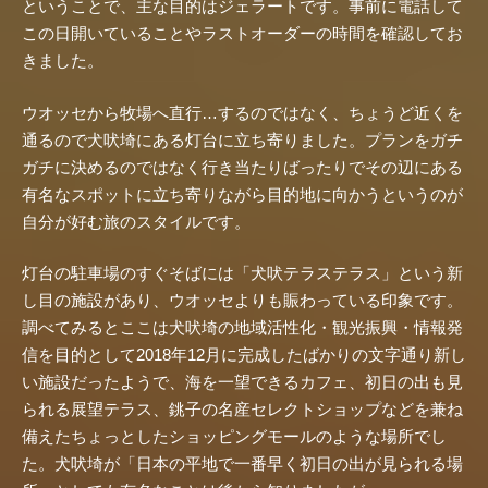
ということで、主な目的はジェラートです。事前に電話して
この日開いていることやラストオーダーの時間を確認してお
きました。
ウオッセから牧場へ直行…するのではなく、ちょうど近くを
通るので犬吠埼にある灯台に立ち寄りました。プランをガチ
ガチに決めるのではなく行き当たりばったりでその辺にある
有名なスポットに立ち寄りながら目的地に向かうというのが
自分が好む旅のスタイルです。
灯台の駐車場のすぐそばには「犬吠テラステラス」という新
し目の施設があり、ウオッセよりも賑わっている印象です。
調べてみるとここは犬吠埼の地域活性化・観光振興・情報発
信を目的として2018年12月に完成したばかりの文字通り新し
い施設だったようで、海を一望できるカフェ、初日の出も見
られる展望テラス、銚子の名産セレクトショップなどを兼ね
備えたちょっとしたショッピングモールのような場所でし
た。犬吠埼が「日本の平地で一番早く初日の出が見られる場