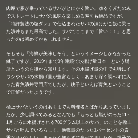
肉厚で脂が乗っているサバがとにかく旨い。ゆるく〆たのみ
でストレートにサバの風味を楽しめる寿司も絶品ですが、
「特許製法の塩ダレ」で仕込まれたサバの漬けがご飯に乗っ
た漬丼もまた最高でした。サバでここまで「旨い！！」と思
ったのは初めてかもしれません。
そもそも「海鮮が美味しそう」というイメージしかなかった
銚子ですが、2019年まで9年連続で水揚げ量日本一という場
所というのを後から知ります。その水揚げ量の中でも特にイ
ワシやサバの水揚げ量が豊富らしく…あまり深く調べずに入
った青魚漬丼専門店でしたが、銚子といえば青魚ということ
で正解だったようです。
極上サバというのはあくまでも料理名とばかり思っていまし
たが、少し調べてみるとなんでも「もっとも脂がのった11～
1月ごろに水揚げされる700グラム以上のサバ」のことを極上
サバと呼んでいるらしく、漁獲量のたった1パーセントの貴
重なサバらしい。まったく知らずに食べてましたが、銚子で