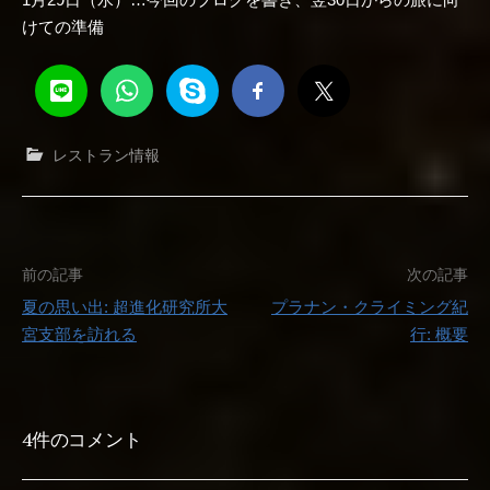
けての準備
レストラン情報
投
前の記事
次の記事
夏の思い出: 超進化研究所大
プラナン・クライミング紀
稿
宮支部を訪れる
行: 概要
ナ
ビ
4件のコメント
ゲ