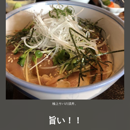
極上サバの漬丼。
旨い！！