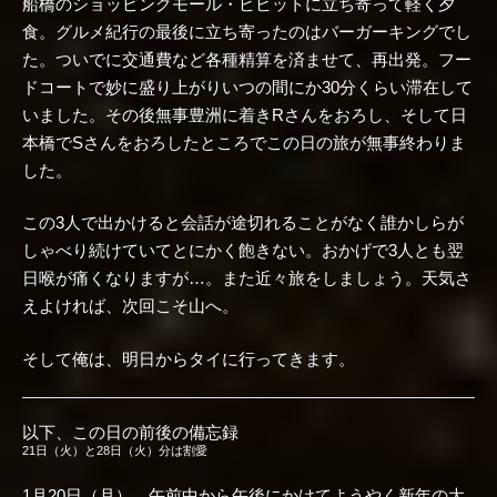
船橋のショッピングモール・ビビットに立ち寄って軽く夕
食。グルメ紀行の最後に立ち寄ったのはバーガーキングでし
た。ついでに交通費など各種精算を済ませて、再出発。フー
ドコートで妙に盛り上がりいつの間にか30分くらい滞在して
いました。その後無事豊洲に着きRさんをおろし、そして日
本橋でSさんをおろしたところでこの日の旅が無事終わりま
した。
この3人で出かけると会話が途切れることがなく誰かしらが
しゃべり続けていてとにかく飽きない。おかげで3人とも翌
日喉が痛くなりますが…。また近々旅をしましょう。天気さ
えよければ、次回こそ山へ。
そして俺は、明日からタイに行ってきます。
以下、この日の前後の備忘録
21日（火）と28日（火）分は割愛
1月20日（月）…午前中から午後にかけてようやく新年の大