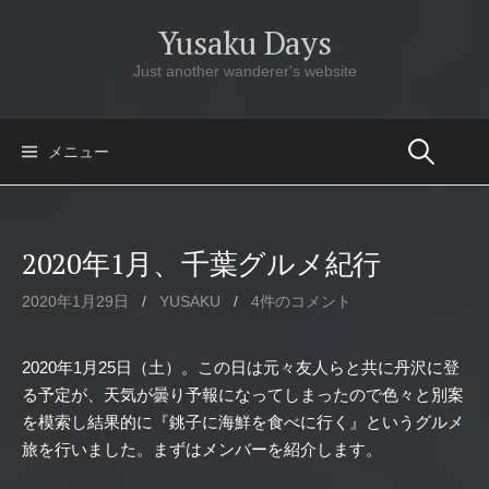
コ
Yusaku Days
ン
テ
Just another wanderer's website
ン
ツ
へ
メニュー
ス
キ
ッ
2020年1月、千葉グルメ紀行
プ
2020年1月29日
/
YUSAKU
/
4件のコメント
2020年1月25日（土）。この日は元々友人らと共に丹沢に登
る予定が、天気が曇り予報になってしまったので色々と別案
を模索し結果的に『銚子に海鮮を食べに行く』というグルメ
旅を行いました。まずはメンバーを紹介します。