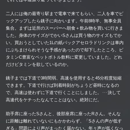
二人には俺の最寄り駅まで電車で来てもらい、二人を車でピ
ックアップしたら銚子に向かいます。午前8時半、無事全員
集合。まずは近所のスーパーへ朝食＋飲み物を買いに行きま
した。身体のサイズがでかいSさんは買う物のサイズもでか
い。買おうとしていた1Lの紙パックアセロラドリンクは車内
にぶちまけられそうな予感があったので却下したところ、ビ
タミンC豊富なペットボトル飲料に変更していました。どれ
だけビタミンを欲しているのか。
銚子までは下道で3時間弱、高速を使用すると45分程度短縮
できます。下道で行けば到着時刻がちょうど昼時になるの
で、高速は使わずに下道で行くことにしました。
決して
・・・
高速代をケチったなんてことはない。絶対にだ。
助手席に座ったSさんと、後部座席に座ったRさん。そんな
に距離は離れていないにもかかわらず、「Sさんの声が低す
ぎる」問題により声がまったく届かない。年々声が低くなっ