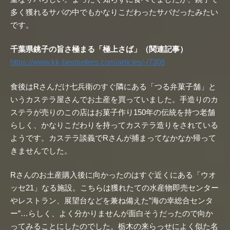
多く獲れるサバの中でもかなりこだわったサバだったみたい
です。
千葉県銚子の旨さ極まる「極上さば」（関連記事）
https://www.kk-bestsellers.com/articles/-/7308
食後はRさんだけ七兵衛のすぐ隣にある「つる弁菓子舗」と
いうカステラ屋さんでお土産を買っていました。手造りのカ
ステラが売りのこの店はお菓子作り150年の伝統を持つ老舗
らしく、かなりこだわりを持ってカステラ造りをされている
ようです。カステラ談義でRさんが捕まってなかなか帰って
きませんでした。
Rさんのお土産購入後に向かったのはすぐ近くにある「ウオ
ッセ21」なる施設。こちらは獲れたての水産物即売センター
やレストラン、展望台などを兼ね備えた”海の幸総合センタ
ー”…らしく、よく分かりませんが面白そうだったので向か
ってみることにしたのでした。栃木の来らっせによく似た名