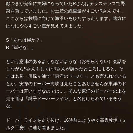
顔つきが完全に主婦になっていたRさんはテラステラスで野
菜を買っていました。お土産の総重量がすごいRさんです。
ここからは牧場に向けて海沿いをひたすら走ります。遠方に
はなにやらすごい崖が見えてきました。
S「あれは崖か？」
R「崖やな。」
という意味のあるようなないような（おそらくない）会話を
しながらSさんもしくはRさんが調べたところによると、そ
こは名勝・屏風ヶ浦で「東洋のドーバー」とも言われている
とか。実際のドーバー海峡は見たことありませんが東洋のド
ーバーは言いすぎなのでは…。そんな東洋のドーバーの上を
走る道は「銚子ドーバーライン」と名付けられているそう
な。
ドーバーラインを走り抜け、16時前にようやく高秀牧場（ミ
ルク工房）に辿り着きました。