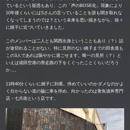
ているという疑惑もあり、この「声のBOSE化」現象により
10年後くらいにはSさんの言っていることを誰も聞き取れな
くなってしまうのでは？という未来を思い描きながら、徐々
に銚子に近づいていきました。
このメンバーは二人とも関西出身ということもあり（？）話
が途切れることがない。特に見所のない銚子までの田舎道も
この3人であれば賑やかに過ごせます。唯一の見所（？）と
いえば成田空港の滑走路の下をくぐったことくらいだろう
か…。
11時40分くらいに銚子に到着。停めていいのかダメなのかよ
く分からない道の脇に車を停め、向かったのは青魚漬丼専門
店・七兵衛という店です。