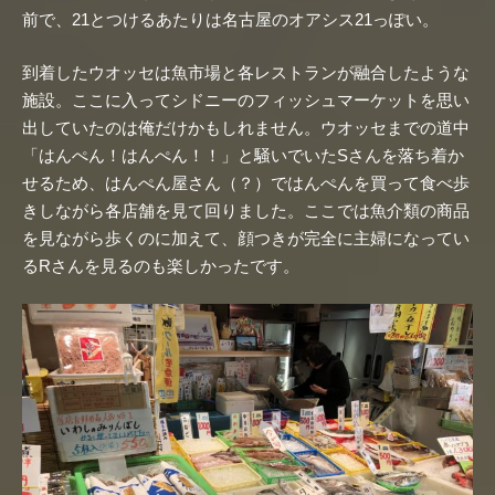
前で、21とつけるあたりは名古屋のオアシス21っぽい。
到着したウオッセは魚市場と各レストランが融合したような
施設。ここに入ってシドニーのフィッシュマーケットを思い
出していたのは俺だけかもしれません。ウオッセまでの道中
「はんぺん！はんぺん！！」と騒いでいたSさんを落ち着か
せるため、はんぺん屋さん（？）ではんぺんを買って食べ歩
きしながら各店舗を見て回りました。ここでは魚介類の商品
を見ながら歩くのに加えて、顔つきが完全に主婦になってい
るRさんを見るのも楽しかったです。