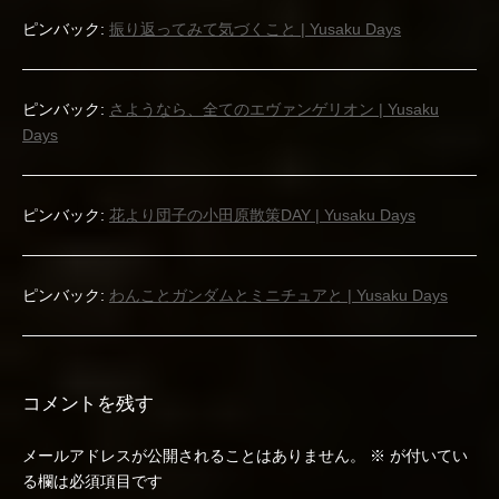
ー
ピンバック:
振り返ってみて気づくこと | Yusaku Days
シ
ョ
ピンバック:
さようなら、全てのエヴァンゲリオン | Yusaku
Days
ン
ピンバック:
花より団子の小田原散策DAY | Yusaku Days
ピンバック:
わんことガンダムとミニチュアと | Yusaku Days
コメントを残す
メールアドレスが公開されることはありません。
※
が付いてい
る欄は必須項目です