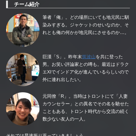
チーム紹介
筆者「俺」。どの場所にいても地元民に馴
染みすぎる。ジャケットのせいなのか、そ
れとも俺の何かが地元民にさせるのか…。
巨漢「S」。昨年末
筑波山
を共に登った
男。お笑い評論家との噂も。最近はドラク
エXIでインドア化が進んでいるらしいので
外に連れ出したい。
元同僚「R」。当時はトロントにて「人妻
カウンセラー」との異名でその名を馳せた
こともある、トロント時代から交流の続く
数少ない友人の一人。
それでは早速振り返っていきましょう。