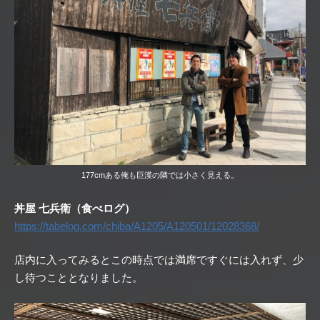
177cmある俺も巨漢の隣では小さく見える。
丼屋 七兵衛（食べログ）
https://tabelog.com/chiba/A1205/A120501/12028368/
店内に入ってみるとこの時点では満席ですぐには入れず、少
し待つこととなりました。