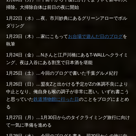
掃除。大掃除自体は前日の夜に開始
1月22日（水）…夜、市川妙典にあるグリーンアローでボル
ダリング
1月23日（木）…家にこもって
お台場で遊んだ日のブログ
を
執筆
1月24日（金）…Nさんと江戸川橋にあるT-WALLへクライミ
ング、夜は入谷にある割烹で日本酒を堪能
1月25日（土）…今回のブログで書いた千葉グルメ紀行
1月26日（日）…盟友Zと出かける予定がZの体調不良により
中止となり、俺自身も喉の調子が非常に悪い。いずれ書こう
と思っていた
鉄道博物館に行った日
のことをブログにまとめ
る
1月27日（月）…1月30日からのタイクライミング旅行に向け
て一気に準備を進める
1月29日（水）…今回のブログを書き、翌30日からの旅に向