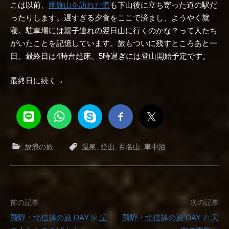
こは以前、
雨飾山を訪れた際
も下山後に立ち寄った道の駅だ
ったりします。遅すぎる夕食をここで済まし、ようやく就
寝。駐車場には親子連れの翌日山に行くのかな？って人たち
がいたことを記憶しています。旅もついに残すところあと一
日。最終日は4時台起床、5時過ぎには登山開始予定です。
最終日に続く→
放浪の旅
温泉
,
登山
,
百名山
,
車中泊
投
前の記事
次の記事
飛騨・北信越の旅 DAY 5: 丘
飛騨・北信越の旅 DAY 7: 天
稿