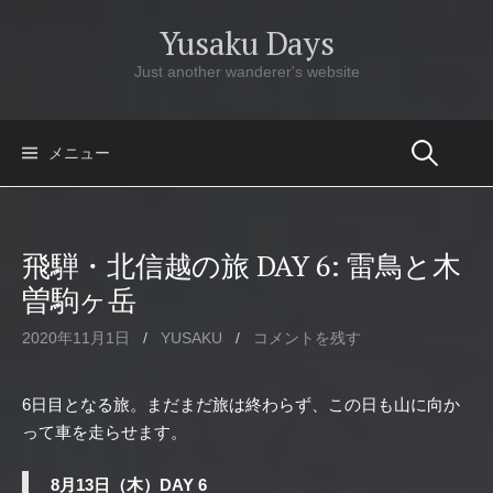
コ
Yusaku Days
ン
テ
Just another wanderer's website
ン
ツ
へ
メニュー
ス
キ
ッ
飛騨・北信越の旅 DAY 6: 雷鳥と木
プ
曽駒ヶ岳
2020年11月1日
/
YUSAKU
/
コメントを残す
6日目となる旅。まだまだ旅は終わらず、この日も山に向か
って車を走らせます。
8月13日（木）DAY 6