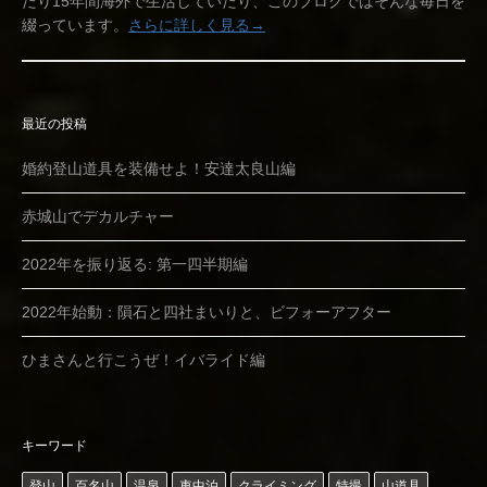
たり15年間海外で生活していたり、このブログではそんな毎日を
綴っています。
さらに詳しく見る→
最近の投稿
婚約登山道具を装備せよ！安達太良山編
赤城山でデカルチャー
2022年を振り返る: 第一四半期編
2022年始動：隕石と四社まいりと、ビフォーアフター
ひまさんと行こうぜ！イバライド編
キーワード
登山
百名山
温泉
車中泊
クライミング
特撮
山道具