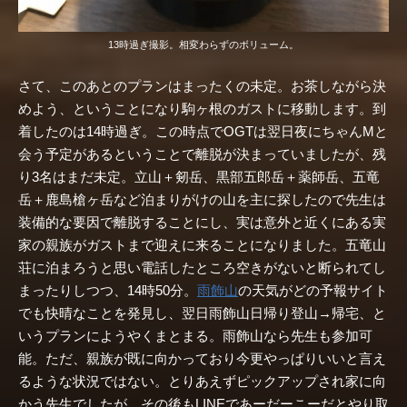
13時過ぎ撮影。相変わらずのボリューム。
さて、このあとのプランはまったくの未定。お茶しながら決
めよう、ということになり駒ヶ根のガストに移動します。到
着したのは14時過ぎ。この時点でOGTは翌日夜にちゃんMと
会う予定があるということで離脱が決まっていましたが、残
り3名はまだ未定。立山＋剱岳、黒部五郎岳＋薬師岳、五竜
岳＋鹿島槍ヶ岳など泊まりがけの山を主に探したので先生は
装備的な要因で離脱することにし、実は意外と近くにある実
家の親族がガストまで迎えに来ることになりました。五竜山
荘に泊まろうと思い電話したところ空きがないと断られてし
まったりしつつ、14時50分。
雨飾山
の天気がどの予報サイト
でも快晴なことを発見し、翌日雨飾山日帰り登山→帰宅、と
いうプランにようやくまとまる。雨飾山なら先生も参加可
能。ただ、親族が既に向かっており今更やっぱりいいと言え
るような状況ではない。とりあえずピックアップされ家に向
かう先生でしたが、その後もLINEであーだーこーだとやり取