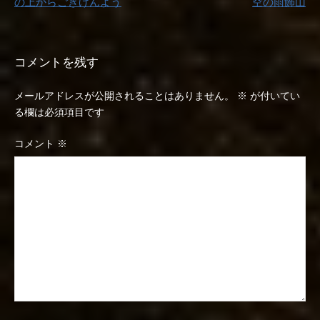
の上からごきげんよう
空の雨飾山
ナ
ビ
コメントを残す
ゲ
メールアドレスが公開されることはありません。
※
が付いてい
ー
る欄は必須項目です
シ
コメント
※
ョ
ン